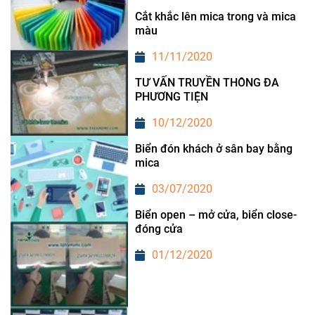
Cắt khắc lên mica trong và mica
màu
11/11/2020
TƯ VẤN TRUYỀN THÔNG ĐA
PHƯƠNG TIỆN
10/12/2020
Biển đón khách ở sân bay bằng
mica
03/07/2020
Biển open – mở cửa, biển close-
đóng cửa
01/12/2020