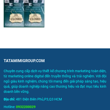
TATAMIMIGROUP.COM
Chuyên cung cấp dịch vụ thiết kế chương trình marketing toàn diện,
từ marketing online digital đến truyền thống và trải nghiệm. Với đội
ngũ giàu kinh nghiệm, chúng tôi mang đến giải pháp sáng tạo, hiệu
quả, giúp doanh nghiệp nâng cao thương hiệu và đạt mục tiêu kinh
doanh bền vững.
Địa chỉ:
481 Điện Biên Phủ,P3,Q3 HCM
Hotline:
0932200029