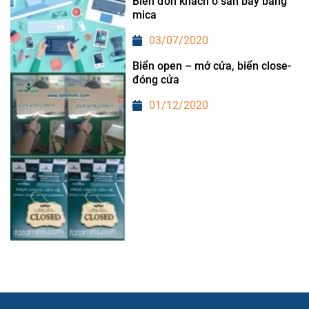
Biển đón khách ở sân bay bằng
mica
03/07/2020
Biển open – mở cửa, biển close-
đóng cửa
01/12/2020