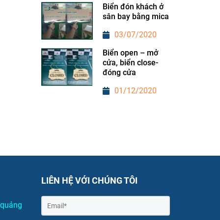
Biển đón khách ở
sân bay bằng mica
03/07/2020
Biển open – mở
cửa, biển close-
đóng cửa
01/12/2020
LIÊN HỆ VỚI CHÚNG TÔI
u quảng