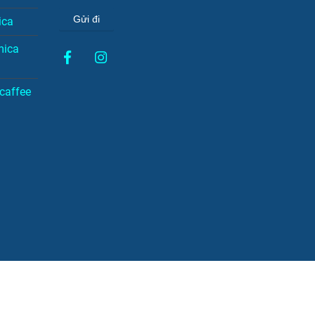
Gửi đi
ica
mica
caffee